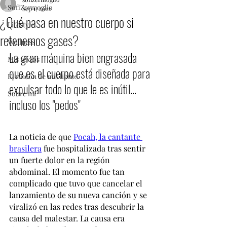
SofiZermoglio
Sep 1, 2022
¿Qué pasa en nuestro cuerpo si
Lifestyle
retenemos gases?
Wellness
La gran máquina bien engrasada 
Mis textos
que es el cuerpo está diseñada para 
El rincón de mis libros
expulsar todo lo que le es inútil... 
Sobre mí
incluso los "pedos"
La noticia de que 
Pocah, la cantante 
brasilera
 fue hospitalizada tras sentir 
un fuerte dolor en la región 
abdominal. El momento fue tan 
complicado que tuvo que cancelar el 
lanzamiento de su nueva canción y se 
viralizó en las redes tras descubrir la 
causa del malestar. La causa era 