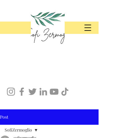
Post
SofiZermoglio
sofizermoglio