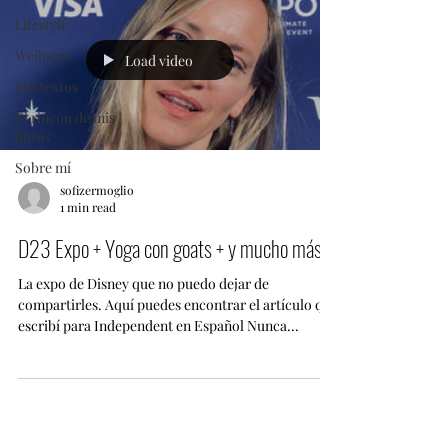
Lifestyle
Wellness
Load video
Mis textos
El rincón de mis
libros
Sobre mí
sofizermoglio
1 min read
D23 Expo + Yoga con goats + y mucho más...
La expo de Disney que no puedo dejar de
compartirles. Aquí puedes encontrar el artículo que
escribí para Independent en Español Nunca...