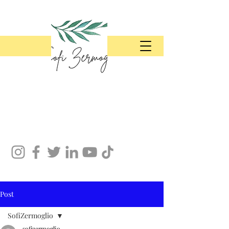
Post
SofiZermoglio
sofizermoglio