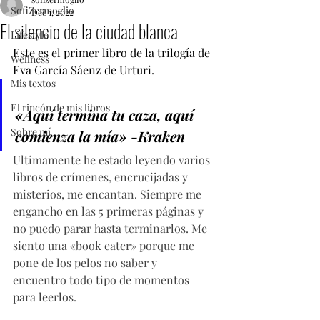
SofiZermoglio
Dec 1, 2022
El silencio de la ciudad blanca
Lifestyle
Este es el primer libro de la trilogía de 
Wellness
Eva García Sáenz de Urturi.
Mis textos
El rincón de mis libros
«Aquí termina tu caza, aquí 
Sobre mí
comienza la mía» -Kraken
Ultimamente he estado leyendo varios 
libros de crímenes, encrucijadas y 
misterios, me encantan. Siempre me 
engancho en las 5 primeras páginas y 
no puedo parar hasta terminarlos. Me 
siento una «book eater» porque me 
pone de los pelos no saber y 
encuentro todo tipo de momentos 
para leerlos.