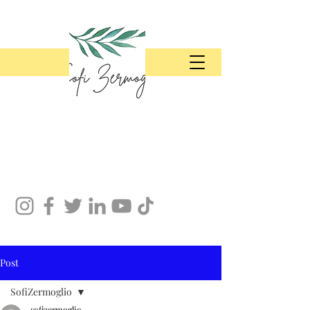
Post
SofiZermoglio
sofizermoglio