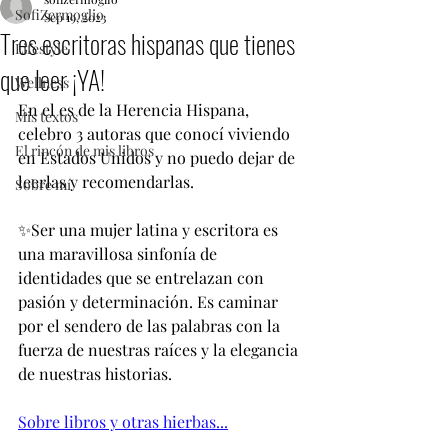
SofiZermoglio
Sep 19, 2023
Tres escritoras hispanas que tienes
Lifestyle
que leer ¡YA!
Wellness
En el es de la Herencia Hispana, 
Mis textos
celebro 3 autoras que conocí viviendo 
El rincón de mis libros
en Estados Unidos y no puedo dejar de 
leerlas y recomendarlas. 
Sobre mí
✨Ser una mujer latina y escritora es 
una maravillosa sinfonía de 
identidades que se entrelazan con 
pasión y determinación. Es caminar 
por el sendero de las palabras con la 
fuerza de nuestras raíces y la elegancia 
de nuestras historias.
Sobre libros y otras hierbas...