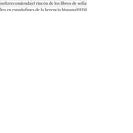
sofizrecomienda
el rincón de los libros de sofía
leo en español
mes de la herencia hispana
HHM
El rincón de mis libros
Recent Posts
See All