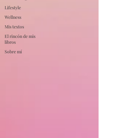
Lifestyle
Wellness
Mis textos
El rincón de mis
libros
Sobre mí